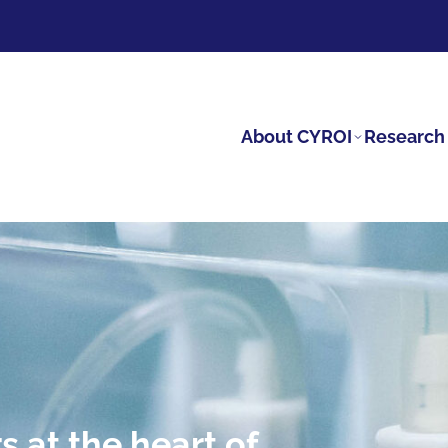
About CYROI
Research 
s at the heart of