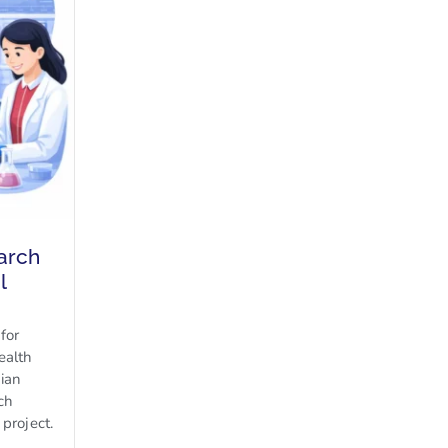
arch
l
for
ealth
ian
ch
project.