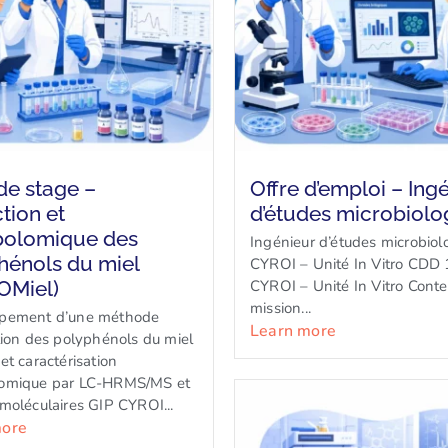
de stage –
Offre d’emploi – Ing
tion et
d’études microbiolo
olomique des
Ingénieur d’études microbiol
hénols du miel
CYROI – Unité In Vitro CDD 
OMiel)
CYROI – Unité In Vitro Conte
mission...
pement d’une méthode
Learn more
tion des polyphénols du miel
et caractérisation
omique par LC-HRMS/MS et
moléculaires GIP CYROI...
more