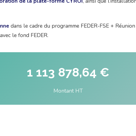
ioration de la plate-forme CYROI
, ainsi que l’installat
enne
dans le cadre du programme FEDER-FSE + Réunion don
 avec le fond FEDER.
1 113 878,64 €
Montant HT