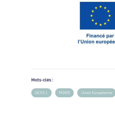
Mots-clés :
DCE2.1
FEDER
Union Européenne