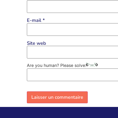
E-mail
*
Site web
Are you human? Please solve: