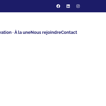
vation
À la une
Nous rejoindre
Contact