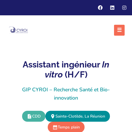
☰
Assistant ingénieur
In
vitro
(H/F)
GIP CYROI – Recherche Santé et Bio-
innovation
CDD
Sainte-Clotilde, La Réunion
Temps plein